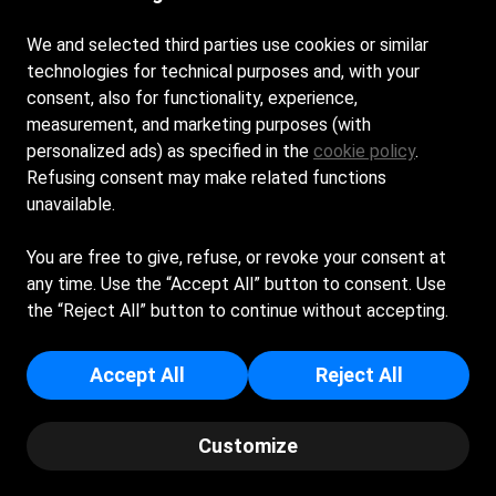
Contatti
We and selected third parties use cookies or similar
technologies for technical purposes and, with your
consent, also for functionality, experience,
measurement, and marketing purposes (with
Siamo aperti tutti i giorni dalle 8:30 alle 19:30
personalized ads) as specified in the
cookie policy
.
Caloma Beach. Made with love.
Refusing consent may make related functions
unavailable.
Cookie Policy
You are free to give, refuse, or revoke your consent at
Privacy Policy
any time. Use the “Accept All” button to consent. Use
TAHITI SRL - Sede Legale: VIA PETROSE 18 - 73034 - 
the “Reject All” button to continue without accepting.
GAGLIANO DEL CAPO (LE) - Capitale Sociale Euro 12.000 
- Iscritta al registro delle imprese di Lecce - p.i/c.f: 
Accept All
Reject All
04227240753 - Numero REA: LE - 275412
© Copyright - Caloma Beach - Powered by Spiagge.it
Customize