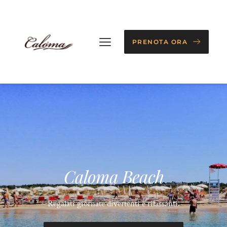
PRENOTA ORA
Caloma Beach
Regalati giornate divertenti e rilassanti.