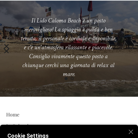
Il Lido Caloma Beach è un posto 
meraviglioso! La spiaggia è pulita e ben 
tenuta, il personale è cordiale e disponibile, 
e c'è un'atmosfera rilassante e piacevole. 
Consiglio vivamente questo posto a 
chiunque cerchi una giornata di relax al 
mare.
Home
La Spiaggia
Cookie Settings
Bar e Ristorante