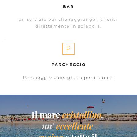
BAR
Un servizio bar che raggiunge i clienti 
direttamente in spiaggia.
PARCHEGGIO
Parcheggio consigliato per i clienti
Il mare 
cristallino
, 
un'
eccellente 
cucina
 e tutto il 