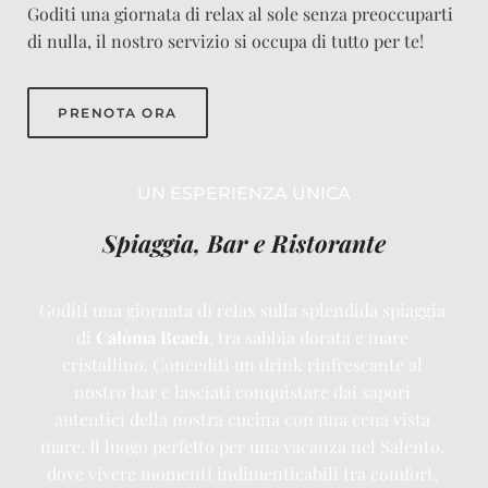
Goditi una giornata di relax al sole senza preoccuparti 
di nulla, il nostro servizio si occupa di tutto per te!
PRENOTA ORA
UN ESPERIENZA UNICA
Spiaggia, Bar e Ristorante
Goditi una giornata di relax sulla splendida spiaggia 
di 
Calòma Beach
, tra sabbia dorata e mare 
cristallino. Concediti un drink rinfrescante al 
nostro bar e lasciati conquistare dai sapori 
autentici della nostra cucina con una cena vista 
mare. Il luogo perfetto per una vacanza nel Salento, 
dove vivere momenti indimenticabili tra comfort, 